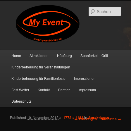
Such
Hauptmenü
Home
Attraktionen
Hüpfburg
Spanferkel – Grill
Zum primären Inhalt springen
Zum sekundären Inhalt springen
Kinderbetreuung für Veranstaltungen
Kinderbetreuung für Familienfeste
Impressionen
Fest Wetter
Kontakt
Partner
Impressum
Datenschutz
Published
10. November 2012
at
1772 × 1181
in
Attraktionen
Bilder-Navigation
← Vorheriges
Nächstes →