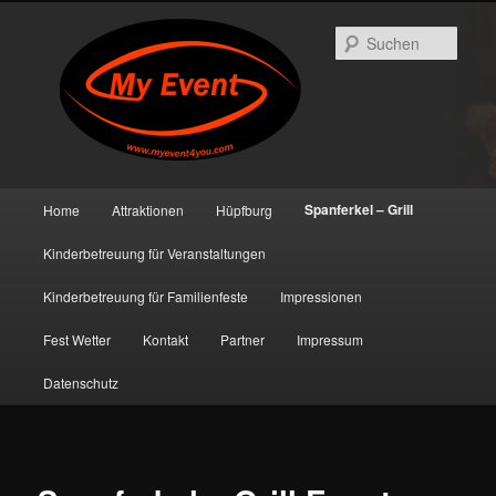
Such
Hauptmenü
Spanferkel – Grill
Home
Attraktionen
Hüpfburg
Zum primären Inhalt springen
Zum sekundären Inhalt springen
Kinderbetreuung für Veranstaltungen
Kinderbetreuung für Familienfeste
Impressionen
Fest Wetter
Kontakt
Partner
Impressum
Datenschutz