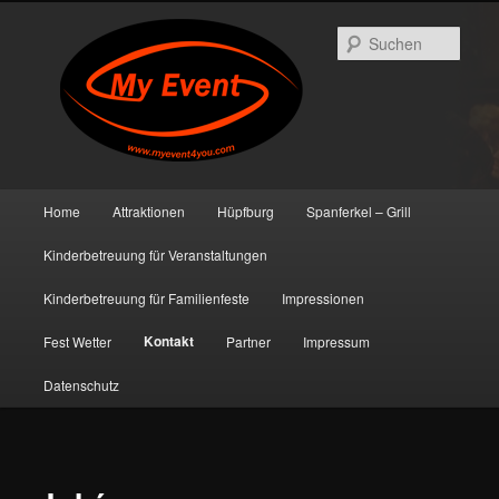
Such
Hauptmenü
Home
Attraktionen
Hüpfburg
Spanferkel – Grill
Zum primären Inhalt springen
Zum sekundären Inhalt springen
Kinderbetreuung für Veranstaltungen
Kinderbetreuung für Familienfeste
Impressionen
Kontakt
Fest Wetter
Partner
Impressum
Datenschutz