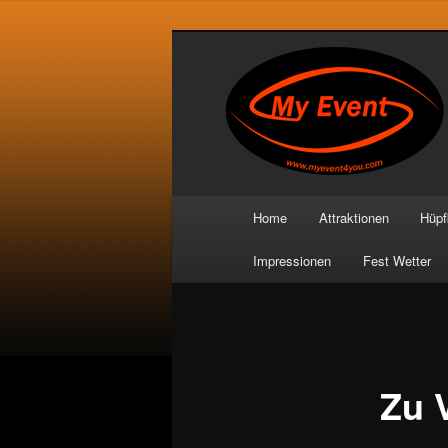
Hauptmenü
Home
Attraktionen
Hüpf
Zum primären Inhalt spring
Zum sekundären Inhalt spr
Impressionen
Fest Wetter
Zu 