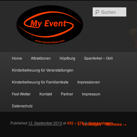
Such
Hauptmenü
Home
Attraktionen
Hüpfburg
Spanferkel – Grill
Zum primären Inhalt springen
Zum sekundären Inhalt springen
Kinderbetreuung für Veranstaltungen
Kinderbetreuung für Familienfeste
Impressionen
Fest Wetter
Kontakt
Partner
Impressum
Datenschutz
Published
12. September 2013
at
432 × 576
in
Impressionen
Bilder-Navigation
← Vorheriges
Nächstes →