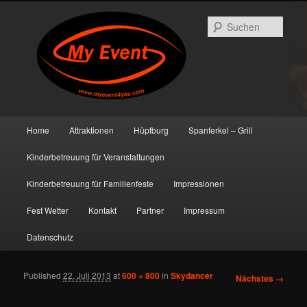
Such
Hauptmenü
Home
Attraktionen
Hüpfburg
Spanferkel – Grill
Zum primären Inhalt springen
Zum sekundären Inhalt springen
Kinderbetreuung für Veranstaltungen
Kinderbetreuung für Familienfeste
Impressionen
Fest Wetter
Kontakt
Partner
Impressum
Datenschutz
Published
22. Juli 2013
at
600 × 800
in
Skydancer
Bilder-
Nächstes →
Navigation