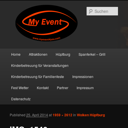
Such
Hauptmenü
Home
Attraktionen
Hüpfburg
Spanferkel – Grill
Zum primären Inhalt springen
Zum sekundären Inhalt springen
Kinderbetreuung für Veranstaltungen
Kinderbetreuung für Familienfeste
Impressionen
Fest Wetter
Kontakt
Partner
Impressum
Datenschutz
Published
25. April 2014
at
1959 × 2612
in
Wolken Hüpfburg
Bild
Navigat