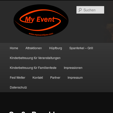
Such
Hauptmenü
Home
Attraktionen
Hüpfburg
Spanferkel – Grill
Zum primären Inhalt springen
Zum sekundären Inhalt springen
Kinderbetreuung für Veranstaltungen
Kinderbetreuung für Familienfeste
Impressionen
Fest Wetter
Kontakt
Partner
Impressum
Datenschutz