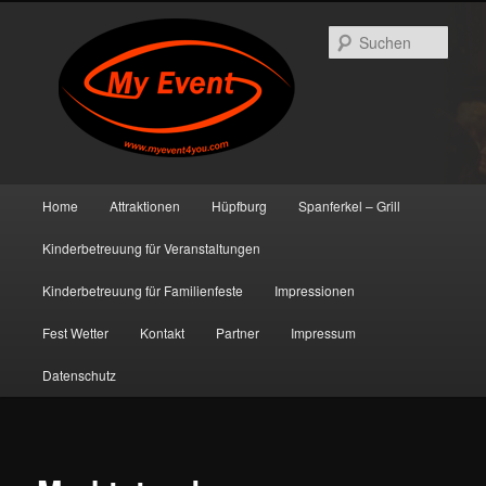
Such
Hauptmenü
Home
Attraktionen
Hüpfburg
Spanferkel – Grill
Zum primären Inhalt springen
Zum sekundären Inhalt springen
Kinderbetreuung für Veranstaltungen
Kinderbetreuung für Familienfeste
Impressionen
Fest Wetter
Kontakt
Partner
Impressum
Datenschutz